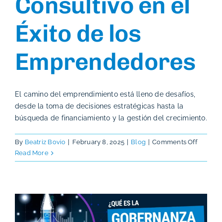
Consultivo en el
Éxito de los
Emprendedores
El camino del emprendimiento está lleno de desafíos,
desde la toma de decisiones estratégicas hasta la
búsqueda de financiamiento y la gestión del crecimiento.
on
By
Beatriz Bovio
|
February 8, 2025
|
Blog
|
Comments Off
El
Read More
Papel
de
un
Consej
Consult
en