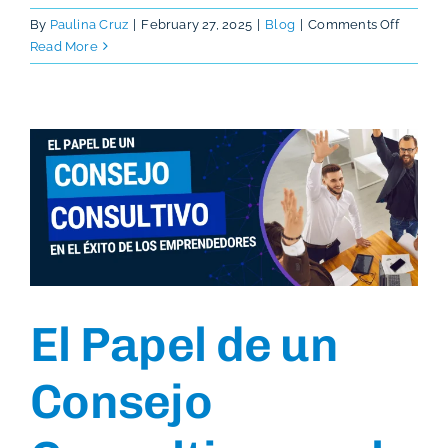
on
By
Paulina Cruz
|
February 27, 2025
|
Blog
|
Comments Off
Consej
Read More
Consult
vs
Consej
de
Adminis
¿Cuál
necesit
tu
empres
El Papel de un
Consejo