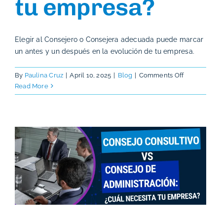
tu empresa?
Elegir al Consejero o Consejera adecuada puede marcar
un antes y un después en la evolución de tu empresa.
on
By
Paulina Cruz
|
April 10, 2025
|
Blog
|
Comments Off
¿Qué
Read More
buscar
en
un
Consejero
o
Consejera
para
tu
empresa?