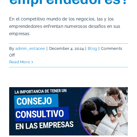
En el competitivo mundo de los negocios, las y los
emprendedores enfrentan numerosos desafíos en sus
empresas.
By
admin_enlacee
|
December 4, 2024
|
Blog
|
Comments
on
Off
¿Qué
Read More
es
la
Gobernanza
Corporativa
y
por
qué
es
clave
para
los