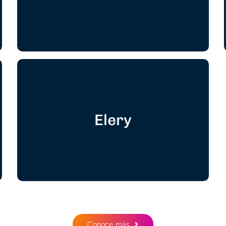
Elery
285%
Ventas ↑
Conoce más