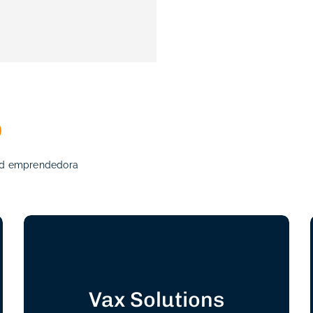
o
dad emprendedora
Vax Solutions
↑ 4000%
Ventas