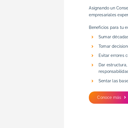
Asignando un Consej
empresariales exper
Beneficios para tu 
Sumar décadas
Tomar decision
Evitar errores 
Dar estructura,
responsabilida
Sentar las bas
Conoce más