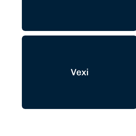
Vexi
Ronda de fondeo por 8 MDD