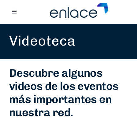
Skip
to
Toggle
content
Navigation
ACERCA DE
Videoteca
PROGRAMA
RED DE CONSEJERÍA
Descubre algunos
videos de los eventos
NOVEDADES
más importantes en
BLOG
nuestra red.
INTRANET