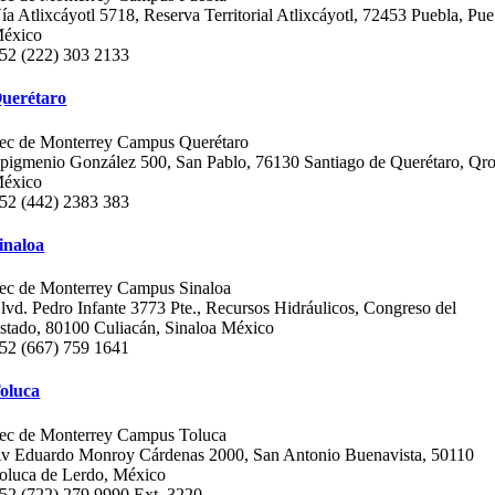
ía Atlixcáyotl 5718, Reserva Territorial Atlixcáyotl, 72453 Puebla, Pue
éxico
52 (222) 303 2133
uerétaro
ec de Monterrey Campus Querétaro
pigmenio González 500, San Pablo, 76130 Santiago de Querétaro, Qro
éxico
52 (442) 2383 383
inaloa
ec de Monterrey Campus Sinaloa
lvd. Pedro Infante 3773 Pte., Recursos Hidráulicos, Congreso del
stado, 80100 Culiacán, Sinaloa México
52 (667) 759 1641
oluca
ec de Monterrey Campus Toluca
v Eduardo Monroy Cárdenas 2000, San Antonio Buenavista, 50110
oluca de Lerdo, México
52 (722) 279 9990 Ext. 3220