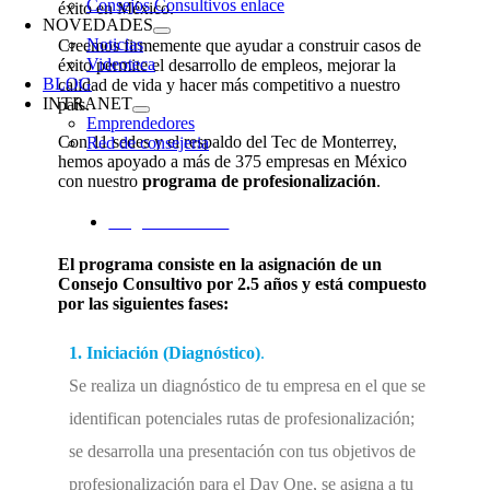
Consejos Consultivos enlace
éxito en México.
NOVEDADES
Noticias
Creemos firmemente que ayudar a construir casos de
Videoteca
éxito permite el desarrollo de empleos, mejorar la
BLOG
calidad de vida y hacer más competitivo a nuestro
INTRANET
país.
Emprendedores
Con 11 sedes y el respaldo del Tec de Monterrey,
Red de consejeria
hemos apoyado a más de 375 empresas en México
con nuestro
programa de profesionalización
.
Programa enlace+
El programa consiste en la asignación de un
Consejo Consultivo por 2.5 años y está compuesto
por las siguientes fases:
1.
Iniciación (Diagnóstico)
.
Se realiza un diagnóstico de tu empresa en el que se
identifican potenciales rutas de profesionalización;
se desarrolla una presentación con tus objetivos de
profesionalización para el Day One, se asigna a tu