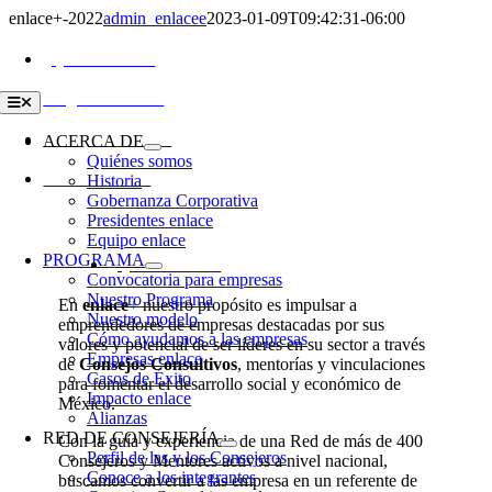
Skip
enlace+-2022
admin_enlacee
2023-01-09T09:42:31-06:00
to
content
¿Quiénes somos?
Programa enlace+
Toggle
Navigation
Consejo Consultivo
ACERCA DE
Quiénes somos
Historia
Historia enlace+
Gobernanza Corporativa
Presidentes enlace
Equipo enlace
PROGRAMA
¿Quiénes somos?
Convocatoria para empresas
Nuestro Programa
En
enlace
+
nuestro propósito es impulsar a
Nuestro modelo
emprendedores de empresas destacadas por sus
Cómo ayudamos a las empresas
valores y potencial de ser líderes en su sector a través
Empresas enlace
de
Consejos Consultivos
, mentorías y vinculaciones
Casos de Éxito
para fomentar el desarrollo social y económico de
Impacto enlace
México.
Alianzas
RED DE CONSEJERÍA
Con la guía y experiencia de una Red de más de 400
Perfil de las y los Consejeros
Consejeros y Mentores activos a nivel nacional,
Conoce a los integrantes
buscamos convertir a las empresa en un referente de