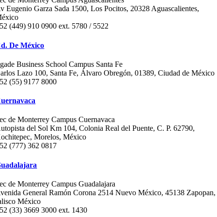
v Eugenio Garza Sada 1500, Los Pocitos, 20328 Aguascalientes,
éxico
52 (449) 910 0900 ext. 5780 / 5522
d. De México
gade Business School Campus Santa Fe
arlos Lazo 100, Santa Fe, Álvaro Obregón, 01389, Ciudad de México
52 (55) 9177 8000
uernavaca
ec de Monterrey Campus Cuernavaca
utopista del Sol Km 104, Colonia Real del Puente, C. P. 62790,
ochitepec, Morelos, México
52 (777) 362 0817
uadalajara
ec de Monterrey Campus Guadalajara
venida General Ramón Corona 2514 Nuevo México, 45138 Zapopan,
alisco México
52 (33) 3669 3000 ext. 1430