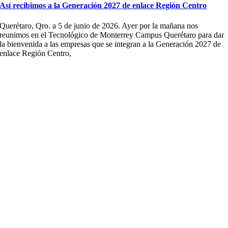
Así recibimos a la Generación 2027 de enlace Región Centro
Querétaro, Qro. a 5 de junio de 2026. Ayer por la mañana nos
reunimos en el Tecnológico de Monterrey Campus Querétaro para dar
la bienvenida a las empresas que se integran a la Generación 2027 de
enlace Región Centro,