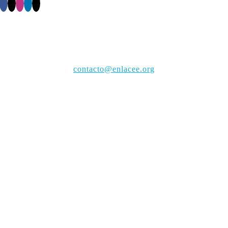
Oficina
Central:
Av. Eugenio Garza Sada Sur 2501 Sur, Tecnológico, 64849
Monterrey, N.L.
Tel. + 52 (81) 8625-6036
contacto@enlacee.org
Sedes: Aguascalientes | CDMX | Cuernavaca | Guadalajara |
Irapuato | León | Puebla | Querétaro | Sinaloa | Toluca