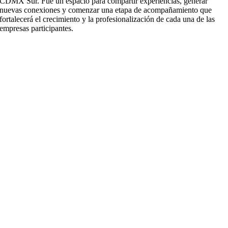
CDMX Sur. Fue un espacio para compartir experiencias, generar
nuevas conexiones y comenzar una etapa de acompañamiento que
fortalecerá el crecimiento y la profesionalización de cada una de las
empresas participantes.