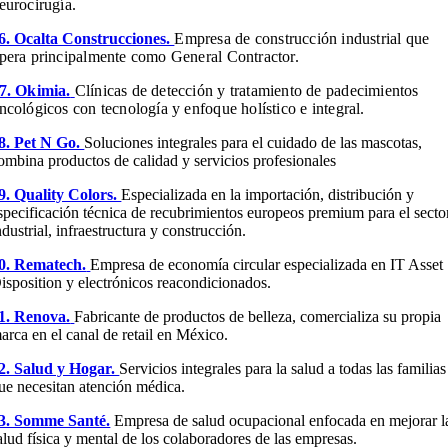
eurocirugía.
6. Ocalta Construcciones.
Empresa de construcción industrial que
pera principalmente como General Contractor.
7. Okimia.
Clínicas de detección y tratamiento de padecimientos
ncológicos con tecnología y enfoque holístico e integral.
8. Pet N Go.
Soluciones integrales para el cuidado de las mascotas,
ombina productos de calidad y servicios profesionales
9. Quality Colors.
Especializada en la importación, distribución y
specificación técnica de recubrimientos europeos premium para el secto
ndustrial, infraestructura y construcción.
0. Rematech.
Empresa de economía circular especializada en IT Asset
isposition y electrónicos reacondicionados.
1. Renova.
Fabricante de productos de belleza, comercializa su propia
arca en el canal de retail en México.
2. Salud y Hogar.
Servicios integrales para la salud a todas las familias
ue necesitan atención médica.
3. Somme Santé.
Empresa de salud ocupacional enfocada en mejorar l
alud física y mental de los colaboradores de las empresas.