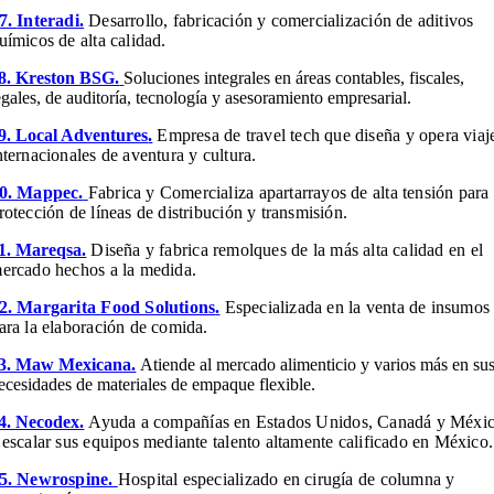
7.
Interadi
.
Desarrollo, fabricación y comercialización de aditivos
uímicos de alta calidad.
8. Kreston BSG.
Soluciones integrales en áreas contables, fiscales,
egales, de auditoría, tecnología y asesoramiento empresarial.
9. Local Adventures
.
Empresa de travel tech que diseña y opera viaj
nternacionales de aventura y cultura.
0. Mappec.
Fabrica y Comercializa apartarrayos de alta tensión para
rotección de líneas de distribución y transmisión.
1. Mareqsa.
Diseña y fabrica remolques de la más alta calidad en el
ercado hechos a la medida.
2. Margarita Food Solutions
.
Especializada en la venta de insumos
ara la elaboración de comida.
3. Maw Mexicana.
Atiende al mercado alimenticio y varios más en su
ecesidades de materiales de empaque flexible.
4. Necodex.
Ayuda a compañías en Estados Unidos, Canadá y Méxi
 escalar sus equipos mediante talento altamente calificado en México.
5. Newrospine.
Hospital especializado en cirugía de columna y