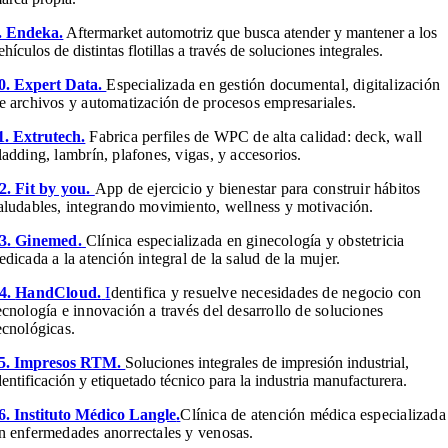
. Endeka.
Aftermarket automotriz que busca atender y mantener a los
ehículos de distintas flotillas a través de soluciones integrales.
0. Expert Data.
Especializada en gestión documental, digitalización
e archivos y automatización de procesos empresariales.
1. Extrutech.
Fabrica perfiles de WPC de alta calidad: deck, wall
ladding, lambrín, plafones, vigas, y accesorios.
2. Fit by you.
App de ejercicio y bienestar para construir hábitos
aludables, integrando movimiento, wellness y motivación.
3.
Ginemed.
Clínica especializada en ginecología y obstetricia
edicada a la atención integral de la salud de la mujer.
4.
HandCloud.
I
dentifica y resuelve necesidades de negocio con
ecnología e innovación a través del desarrollo de soluciones
ecnológicas.
5. Impresos RTM.
Soluciones integrales de impresión industrial,
dentificación y etiquetado técnico para la industria manufacturera.
6. Instituto Médico Langle
.
Clínica de atención médica especializada
n enfermedades anorrectales y venosas.