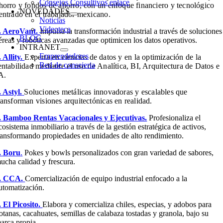
Consejos Consultivos enlace
horro y fondos de ahorro, con un enfoque financiero y tecnológico
NOVEDADES
entrado en el trabajador mexicano.
Noticias
Videoteca
. AeroVant.
Impulsa la transformación industrial a través de soluciones
BLOG
éreas y robóticas avanzadas que optimicen los datos operativos.
INTRANET
Emprendedores
. Allity.
Experta en ciencias de datos y en la optimización de la
Red de consejeria
entabilidad mediante el uso de Analítica, BI, Arquitectura de Datos e
A.
. Astyl.
Soluciones metálicas innovadoras y escalables que
ransforman visiones arquitectónicas en realidad.
. Bamboo Rentas Vacacionales y Ejecutivas.
Profesionaliza el
cosistema inmobiliario a través de la gestión estratégica de activos,
ransformando propiedades en unidades de alto rendimiento.
. Boru
.
Pokes y bowls personalizados con gran variedad de sabores,
ucha calidad y frescura.
. CCA.
Comercialización de equipo industrial enfocado a la
utomatización.
. El Picosito.
Elabora y comercializa chiles, especias, y adobos para
otanas, cacahuates, semillas de calabaza tostadas y granola, bajo su
arca propia.