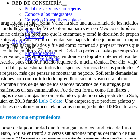
RED DE CONSEJERÍA
Perfil de las y los Consejeros
Conoce a los integrantes
Consejos Consultivos enlace
urante toda su vida, Sofía Vélez ha sido una apasionada de los helados
NOVEDADES
uando llegó procedente de Colombia para vivir en México se topó con
Noticias
ue no existía un producto que le encantara y tomó la decisión de prepar
Videoteca
elatos ella misma. En una navidad sus papás le obsequiaron una máqui
BLOG
asera para hacer helados y fue así como comenzó a preparar recetas qu
INTRANET
ncontraba en libros y en Internet. Todo iba perfecto hasta que empezó a
Emprendedores
acer variaciones en los sabores, en donde no lograba obtener el resulta
Red de consejeria
eseado, pues elaborar helado requiere de mucha técnica. Por ello, viajó
asta Italia para estudiar todos los aspectos técnicos de estos productos. 
u regreso, más que pensar en montar un negocio, Sofi tenía demasiadas
lusiones por compartir todo lo aprendido; su entusiasmo era tal que
laboraba litros de gelato de los sabores favoritos de sus amigas para
egalárselos en sus cumpleaños. Fue de esa forma como familiares y
migos de sus amigas fueron probando y pidiendo más productos a Sofi,
uien en 2013 fundó
Lulo Gelato
:
Una empresa que produce gelatos y
orbetes de sabores únicos, elaborados con ingredientes 100% naturales.
us retos como emprendedora
 pesar de la popularidad que fueron ganando los productos de Lulo
elato, Sofi se enfrentó a diversas situaciones propias del inicio de una
mpresa:
“
Me sentía con menos estrategia y menos planeación, como