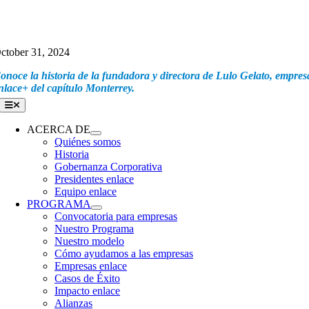
Skip
ctober 31, 2024
to
onoce la historia de la fundadora y directora de Lulo Gelato, empres
content
nlace+ del capítulo Monterrey.
Toggle
Navigation
ACERCA DE
Quiénes somos
Historia
Gobernanza Corporativa
Presidentes enlace
Equipo enlace
PROGRAMA
Convocatoria para empresas
Nuestro Programa
Nuestro modelo
Cómo ayudamos a las empresas
Empresas enlace
Casos de Éxito
Impacto enlace
Alianzas