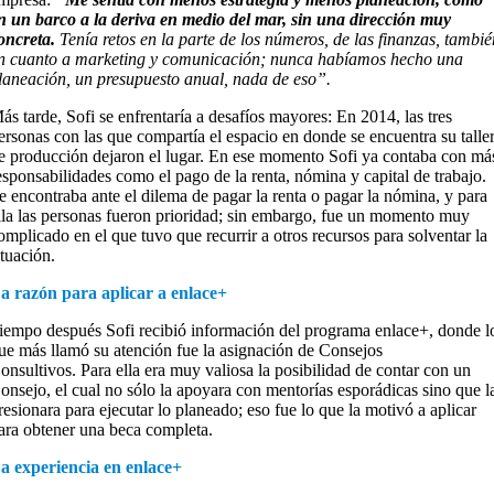
n un barco a la deriva en medio del mar, sin una dirección muy
oncreta.
Tenía retos en la parte de los números, de las finanzas, tambi
n cuanto a marketing y comunicación; nunca habíamos hecho una
laneación, un presupuesto anual, nada de eso”.
ás tarde, Sofi se enfrentaría a desafíos mayores: En 2014, las tres
ersonas con las que compartía el espacio en donde se encuentra su talle
e producción dejaron el lugar. En ese momento Sofi ya contaba con má
esponsabilidades como el pago de la renta, nómina y capital de trabajo.
e encontraba ante el dilema de pagar la renta o pagar la nómina, y para
lla las personas fueron prioridad; sin embargo, fue un momento muy
omplicado en el que tuvo que recurrir a otros recursos para solventar la
ituación.
a razón para aplicar a enlace+
iempo después Sofi recibió información del programa enlace+, donde l
ue más llamó su atención fue la asignación de Consejos
onsultivos. Para ella era muy valiosa la posibilidad de contar con un
onsejo, el cual no sólo la apoyara con mentorías esporádicas sino que l
resionara para ejecutar lo planeado; eso fue lo que la motivó a aplicar
ara obtener una beca completa.
a experiencia en enlace+