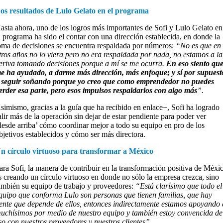
os resultados de Lulo Gelato en el programa
asta ahora, uno de los logros más importantes de Sofi y Lulo Gelato en
l programa ha sido el contar con una dirección establecida, en donde la
oma de decisiones se encuentra respaldada por números:
“No es que en
tros años no lo viera pero no era respaldada por nada, no estamos a la
eriva tomando decisiones porque a mí se me ocurra.
En eso siento qu
e ha ayudado, a darme más dirección, más enfoque; y sí por supuest
 seguir soñando porque yo creo que como emprendedor no puedes
erder esa parte, pero esos impulsos respaldarlos con algo más
”.
simismo, gracias a la guía que ha recibido en enlace+, Sofi ha logrado
alir más de la operación sin dejar de estar pendiente para poder ver
desde arriba’ cómo coordinar mejor a todo su equipo en pro de los
bjetivos establecidos y cómo ser más directora.
n círculo virtuoso para transformar a México
ara Sofi, la manera de contribuir en la transformación positiva de Méxi
s creando un círculo virtuoso en donde no sólo la empresa crezca, sino
ambién su equipo de trabajo y proveedores:
“Está clarísimo que todo el
quipo que conforma Lulo son personas que tienen familias, que hay
ente que depende de ellos, entonces indirectamente estamos apoyando 
uchísimos por medio de nuestro equipo y también estoy convencida de
so con nuestros proveedores y nuestros clientes”.