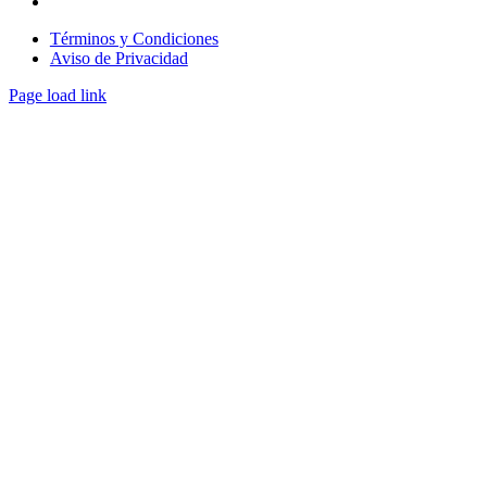
contacto@enlacee.org
Términos y Condiciones
Aviso de Privacidad
Page load link
Go
to
Top