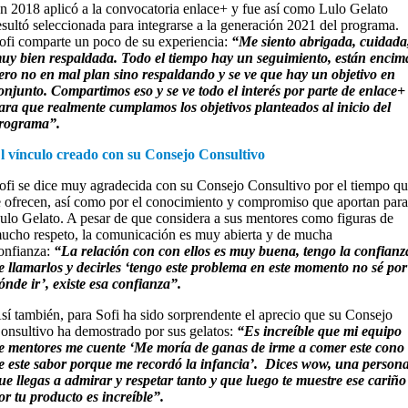
n 2018 aplicó a la convocatoria enlace+ y fue así como Lulo Gelato
esultó seleccionada para integrarse a la generación 2021 del programa.
ofi comparte un poco de su experiencia:
“Me siento abrigada, cuidada
uy bien respaldada. Todo el tiempo hay un seguimiento, están encim
ero no en mal plan sino respaldando y se ve que hay un objetivo en
onjunto. Compartimos eso y se ve todo el interés por parte de enlace+
ara que realmente cumplamos los objetivos planteados al inicio del
rograma”.
l vínculo creado con su Consejo Consultivo
ofi se dice muy agradecida con su Consejo Consultivo por el tiempo q
e ofrecen, así como por el conocimiento y compromiso que aportan par
ulo Gelato. A pesar de que considera a sus mentores como figuras de
ucho respeto, la comunicación es muy abierta y de mucha
onfianza:
“La relación con con ellos es muy buena, tengo la confianz
e llamarlos y decirles ‘tengo este problema en este momento no sé por
ónde ir’, existe esa confianza”.
sí también, para Sofi ha sido sorprendente el aprecio que su Consejo
onsultivo ha demostrado por sus gelatos:
“Es increíble que mi equipo
e mentores me cuente ‘Me moría de ganas de irme a comer este cono
e este sabor porque me recordó la infancia’. Dices wow, una person
ue llegas a admirar y respetar tanto y que luego te muestre ese cariño
or tu producto es increíble”.