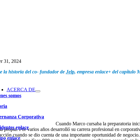
Skip
r 31, 2024
to
 la historia del co- fundador de
Jelp
, empresa enlace+ del capítulo 
content
ACERCA DE
nes somos
oria
ernanza Corporativa
Cuando Marco cursaba la preparatoria inici
identes enlace
a propia. Por varios años desarrolló su carrera profesional en corporati
ucción cuando se dio cuenta de una importante oportunidad de negocio. 
po enlace