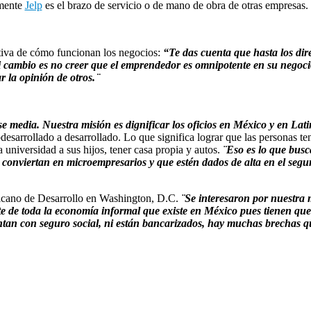
lmente
Jelp
es el brazo de servicio o de mano de obra de otras empresas.
tiva de cómo funcionan los negocios:
“Te das cuenta que hasta los dir
Mi cambio es no creer que el emprendedor es omnipotente en su negoci
la opinión de otros. ̈
se media. Nuestra misión es dignificar los oficios en México y en La
ubdesarrollado a desarrollado. Lo que significa lograr que las personas
universidad a sus hijos, tener casa propia y autos.
¨Eso es lo que busc
conviertan en microempresarios y que estén dados de alta en el segur
ricano de Desarrollo en Washington, D.C.
¨Se interesaron por nuestra 
e de toda la economía informal que existe en México pues tienen que 
ntan con seguro social, ni están bancarizados, hay muchas brechas q