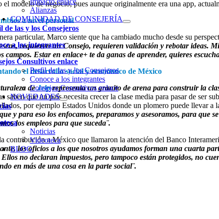
Impacto enlace
o el modelo de negocio, pues aunque originalmente era una app, actua
Alianzas
COMUNIDAD DE CONSEJERÍA
mbios a nivel personal
il de las y los Consejeros
era particular, Marco siente que ha cambiado mucho desde su perspec
ce a los integrantes
escas, requieren un Consejo, requieren validación y rebotar ideas. 
 campos. Estar en enlace+ te da ganas de aprender, quieres escuchar 
ejos Consultivos enlace
Perfil de las y los Consejeros
ando el desarrollo social y económico de México
Conoce a los integrantes
turaleza de
Consejos Consultivos enlace
Jelp
representa un granito de arena para construir la cla
tas saben que un país necesita crecer la clase media para pasar de ser s
NOVEDADES
ollados, por ejemplo Estados Unidos donde un plomero puede llevar a la 
cias
ique y para eso los enfocamos, preparamos y asesoramos, para que se 
oteca
mos los empleos para que suceda¨.
Noticias
 la contribución a México que llamaron la atención del Banco Interame
Videoteca
sante, los oficios a los que nosotros ayudamos forman una cuarta part
BLOG
 Ellos no declaran impuestos, pero tampoco están protegidos, no cue
ndo en más de una cosa en la parte social¨.