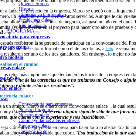
s propuso una línea 800 para que los clientes recibieran asesoría en la 
Quiénes Somos
Historia
or a lanzar el proyecto en la empresa, Marco se quedó con la inquietud d
Gobernanza Corporativa
mero, un instalador de pisos, entre otros servicios. Aunque le dio vuelt
Presidentes enlace
ueba piloto para validar la idea de negocio, así pasó un año en el que 
Equipo enlace
amilia ayudó a invertir en el proyecto para hacer otro año de pruebas y 
PROGRAMA
na app.
ocatoria para empresas
espués recibieron la sugerencia de participar en la convocatoria del
stro programa
 la vida de un sector informal como el de los oficios, a
Jelp
le venía m
sa resultaron ser uno de los tres ganadores. Sin embargo, lo mejor no fu
tro modelo
safíos en el camino
esas enlace
los retos más importantes que tenían en los inicios de la empresa era la 
s de éxito
ñado. Una de las carencias es que no teníamos un Consejo o alguien 
i dinero y dónde están los resultados”.
cto enlace
eriencia enlace+
nzas
Convocatoria para empresas
s a un amigo, Marco se enteró de la Convocatoria enlace+, la cual res
Nuestro Programa
n muy estacionados:
“No se veía ningún signo de vida de que fuera a c
Nuestro modelo
 esto, que cuente con la experiencia y nos inscribimos. ̈
Cómo ayudamos a las empresas
Empresas enlace
sejo Consultivo apoyó a la empresa para bajar todo lo abstracto a lo con
Casos de Exito
aban tener y qué roles había que cubrir.
¨Esa traducción de lo que está e