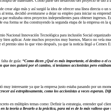
compra de materiales. Como parte del desarrollo del proyecto se dio a la 
e crear algo más y así surgió la idea de ofrecer una línea directa o un s
as al tema, decidió aventurarse a dejar su empleo para iniciar su empre
a la par realizaba otros proyectos independientes para obtener ingresos
de esa forma se iba construyendo la segunda etapa de la empresa en la q
 Premio Nacional Innovación Tecnológica para inclusión Social organi
uy bien aplicar. Ante muchos proyectos muy buenos, Marco no veía much
e el premio sino lo que vino después, ya que la noticia llegó a Cemex E
falta de guía:
“Como dicen ¿Qué es más importante, el destino o el 
que nos guiará por el camino, sí teníamos accionistas pero estábamo
ultó muy interesante ya que la empresa justo estaba pasando por un mom
recer así estrepitosamente, como los accionistas a veces esperan. Dij
creto en múltiples temas como: Definir la estrategia, entender qué clie
n la teoría a llevarlo a la práctica, para mí es de lo más valioso que 