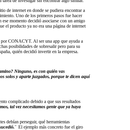
tarea de investigar sin encontrar algo similar.
itio de internet en donde se pudiera encontrar a
ndimiento. Uno de los primeros pasos fue hacer
. En ese momento decidió asociarse con un amigo
ue el producto ya no era una página de internet
zado por CONACYT. Al ser una app que ayuda a
as posibilidades de sobresalir pero para su
spaña, quién decidió invertir en la empresa.
camino? Ninguno, es con quién vas
s solos y aparte juzgados, porque te dicen aquí
ento complicado debido a que sus resultados
imos, tal vez necesitamos gente que ya haya
ntes debían perseguir, qué herramientas
sucedió.¨
El ejemplo más concreto fue el giro