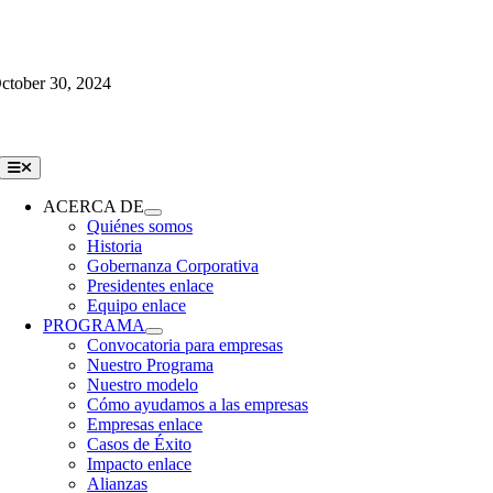
Skip
ctober 30, 2024
to
content
Toggle
Navigation
ACERCA DE
Quiénes somos
Historia
Gobernanza Corporativa
Presidentes enlace
Equipo enlace
PROGRAMA
Convocatoria para empresas
Nuestro Programa
Nuestro modelo
Cómo ayudamos a las empresas
Empresas enlace
Casos de Éxito
Impacto enlace
Alianzas