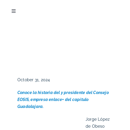
Skip
to
Toggle
content
Navigation
ACERCA DE
PROGRAMA
RED DE CONSEJERÍA
October 31, 2024
NOVEDADES
Conoce la historia del y presidente del Consejo
EOSIS,
empresa enlace+ del capítulo
BLOG
Guadalajara.
Jorge López
INTRANET
de Obeso