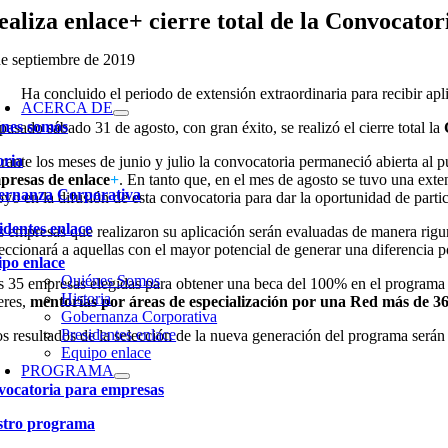
Skip
ealiza enlace+ cierre total de la Convocato
to
content
de septiembre de 2019
Ha concluido el periodo de extensión extraordinaria para recibir apl
ACERCA DE
nes somos
pasado sábado 31 de agosto, con gran éxito, se realizó el cierre total la
oria
rante los meses de junio y julio la convocatoria permaneció abierta al 
presas de
enlace
+
. En tanto que, en el mes de agosto se tuvo una exten
ernanza Corporativa
oyo en la difusión de esta convocatoria para dar la oportunidad de part
identes enlace
s empresas que realizaron su aplicación serán evaluadas de manera rigu
leccionará a aquellas con el mayor potencial de generar una diferencia 
po enlace
Quiénes Somos
s 35 empresas elegidas para obtener una beca del 100% en el programa
Historia
eres,
mentorías por áreas de especialización por una Red más de 36
Gobernanza Corporativa
Presidentes enlace
s resultados de la selección de la nueva generación del programa serán 
Equipo enlace
PROGRAMA
ocatoria para empresas
stro programa