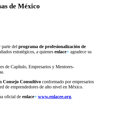
esas de México
r parte del
programa de profesionalización de
aliados estratégicos, a quienes
enlace
+
agradece su
tes de Capítulo, Empresarios y Mentores-
ma.
un Consejo Consultivo
conformado por empresarios
red de emprendedores de alto nivel en México.
na oficial de
enlace
+
www.enlacee.org
.